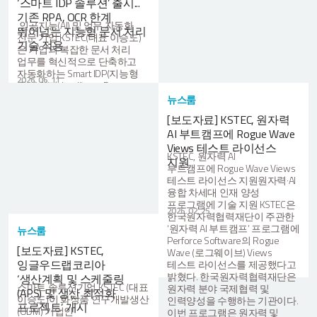
‘스마트 IDP 솔루션’ 출시...
기존 RPA, OCR 한계
인공지능(AI) 및 업무 자동화
뛰어넘는 지능형 문서 처리
전문 기업 KSTEC(대표 이승도)
기술 적용
은 기업의 복잡한 문서 처리
업무를 혁신적으로 단축하고
자동화하는 Smart IDP(지능형
2026. 06. 11
문서 처리, Intelligent Document
Processing) 솔루션을
뉴스룸
출시했다고 밝혔다. 이번에
[보도자료] KSTEC, 원자력
출시한 KSTEC의 스마트 IDP는
AI 부트캠프에 Rogue Wave
기존의 RPA와
OCR(광학문자인식) 기술을
Views 테스트 라이선스
KSTEC, 원자력 AI
넘어, 최신 자연어처리(NLP)와
지원
부트캠프에 Rogue Wave Views
머신러닝(ML) 알고리즘을
테스트 라이선스 지원원자력·AI
결합해 문서의 맥락까지
융합 차세대 인재 양성
이해하는 지능형 자동화
프로그램에 기술 지원 KSTEC은
솔루션이다. 기존에는 사람이
2026. 02. 25
한국원자력협력재단이 주관한
직접 확인하고 입력해야 했던
‘원자력 AI 부트캠프’ 프로그램에
인보이스, 영수증, 계약서,
뉴스룸
Perforce Software의 Rogue
발주서 등 다양한 형태의
[보도자료] KSTEC,
Wave (로그웨이브) Views
비정형 문서에서 핵심 데이터를
잉글우드랩코리아
테스트 라이선스를 제공했다고
스스로 찾아내고 분류 및
밝혔다. 한국원자력협력재단은
추출할 수 있어, 기업의 수작업
‘생산계획 및 스케줄링
스마트 솔루션기업 KSTEC (대표
원자력 분야 국제협력 및
부담을 줄이고 업무 효율을
(APS) 및 생산 최적화
이승도)이 화장품 연구개발생산
인력양성을 수행하는 기관이다.
극대화한다. 또한 스마트 IDP는
프로젝트’ 개시
(ODM) 기업인
이번 프로그램은 원자력 및
문서의 분류(classiffication),