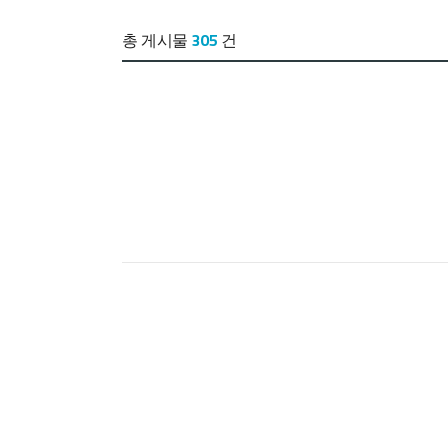
프로젝트실적
총 게시물
305
건
공지사항
뉴스룸
채용정보
오시는길