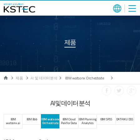
제품
제품
AI 및 데이터분석
IBM watsonx Orchestrate
AI 및 데이터 분석
IBM
IBM Bob
IBM watsonx
IBM Cloud
IBM Planning
IBM SPSS
DATAIKU DSS
watsonx.ai
Orchestrate
Pak for Data
Analytics