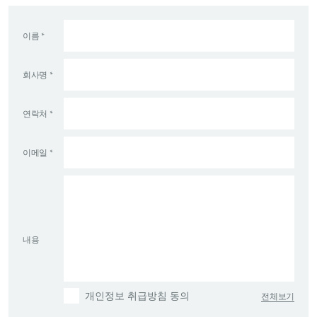
있도록 지원합니다.
이름 *
영업
잠재 고객 검증 자동화, 고객 상호작용 향상 등 영업주기별 각
회사명 *
단계마다 생산성을 높일 수 있습니다.
연락처 *
고객 서비스
이메일 *
자연어 처리를 통해 챗봇이 복잡한 문의를 이해하고 대화형
셀프서비스를 제공합니다.
내용
전체보기
개인정보 취급방침 동의
지식시스템㈜ KSTEC Inc.
대표이사 : 이승도