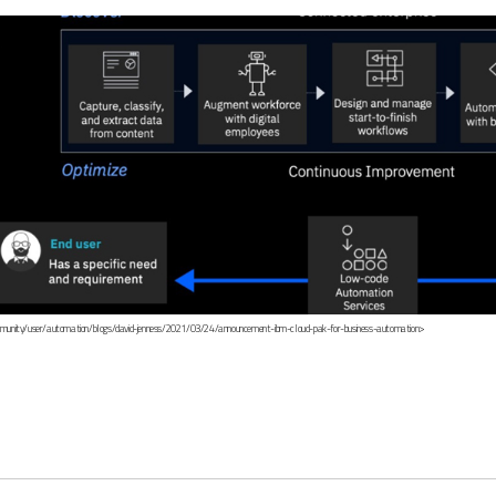
mmunity/user/automation/blogs/david-jenness/2021/03/24/announcement-ibm-cloud-pak-for-business-automation>