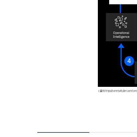
<출처
https://community.ibm.com/co