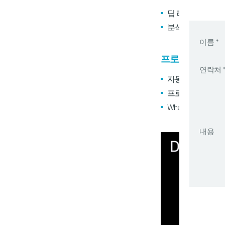
딥 러닝을 모델을
분석, 고급 이미지
이름 *
프로세스 마이닝 (IB
연락처 
자동 알고리즘을 
프로세스 KPI, 
What-if 시나
내용