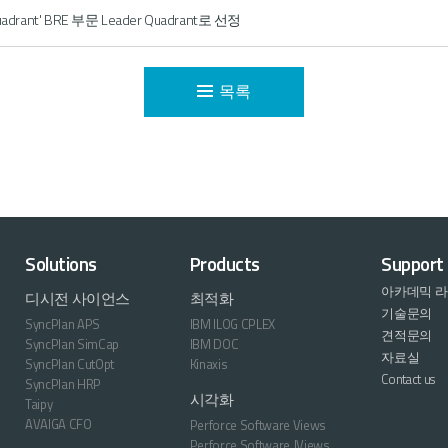
c Quadrant' BRE 부문 Leader Quadrant로 선정
목록
Solutions
Products
Support
아카데믹 
디시전 사이언스
최적화
기술문의
SyncPlan APS
IBM ILOG CPLEX
견적문의
SyncPlan SimCap
IBM DOC
자료실
SyncPlan CutOpt
Kinaxis
Contact us
SyncPlan HRP
시각화
Taipy
AVAIGA CFO
Perforce Software Views
Perforce Software JViews