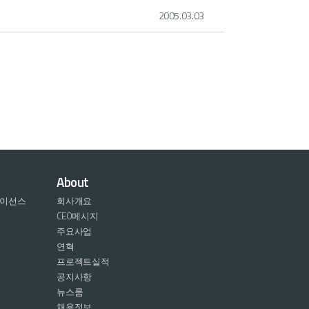
2005.03.03
About
라이선스
회사개요
CEO메시지
주요사업
연혁
프로젝트실적
공지사항
뉴스룸
채용정보