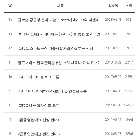
제목
작성일
조회
NO
글로벌 공급망 관리 기업 Kinaxis(키넥시스)와 리셀러...
14
2025.04.18
923
[웨비나 안내] 데이터이쿠 (Dataiku) 를 통한 효과적인...
13
2019.08.12
1,953
KSTEC, 스마트공장 기술개발사업 APS 부문 선정
12
2019.07.05
1,916
필드서비스 인력관리솔루션 소개 세미나 개최 (11/7...
11
2018.10.29
2,217
KSTEC 네이버 블로그 오픈
10
2017.08.02
2,586
KSTEC에서 최적화SW 개발자 및 컨설턴트를...
9
2016.04.06
5,154
KSTEC 영문 웹사이트 오픈!
8
2014.08.08
14,672
<금융영업대표 선임 안내>
7
2014.03.17
16,441
<금융영업대표 변경 안내>
6
2014.03.03
16,541