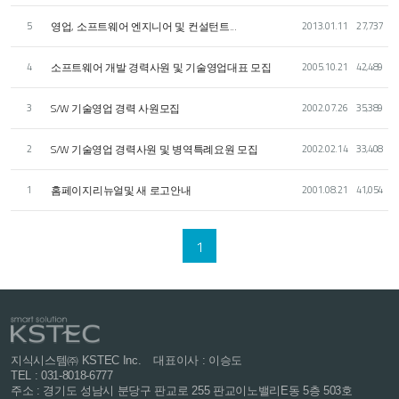
영업, 소프트웨어 엔지니어 및 컨설턴트...
5
2013.01.11
27,737
소프트웨어 개발 경력사원 및 기술영업대표 모집
4
2005.10.21
42,489
S/W 기술영업 경력 사원모집
3
2002.07.26
35,389
S/W 기술영업 경력사원 및 병역특례요원 모집
2
2002.02.14
33,408
홈페이지리뉴얼및 새 로고안내
1
2001.08.21
41,054
1
지식시스템㈜ KSTEC Inc.
대표이사 : 이승도
TEL : 031-8018-6777
주소 : 경기도 성남시 분당구 판교로 255
판교이노밸리E동 5층 503호