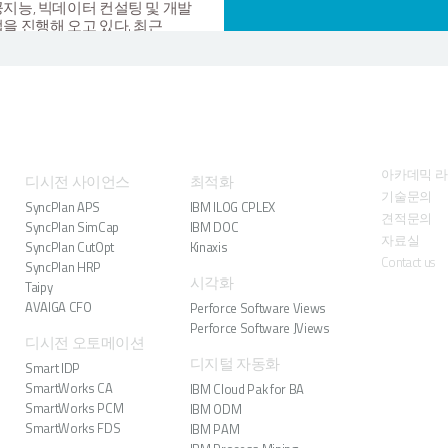
문서의 분류(classiffication), 
지능, 빅데이터 컨설팅 및 개발
보정(enhancing), 객체 인식(objec
을 진행해 오고 있다. 최근
detection) 등 강화된 전처리(pre
메카코리아, 진양오일씰,
processing)과정과 LLM 모델 
드워드코리아, 에이테크솔루션
통해 저해상도 스캔본이나
서 강소·중견기업 특화
인식하기 까다로운 필기체
마트팩토리 고도화 프로젝트를
문서에서도 높은 데이터 추출
 중이다. 잉글우드랩코리아는
정확도를 확보했다. 문서 접수
품 연구개발생산(ODM) 기업인
Solutions
Products
Support
분류, 데이터 추출 및 시스템 입
스메카코리아’의 손자회사로,
이르는 전 과정을 자동화함으로
 2024년 ‘7천만불 수출의 탑’을
아카데믹 
디시전 사이언스
최적화
수작업 대비 업무 처리 시간을
하는 등 탄탄한 강소 기업이다.
기술문의
획기적으로 단축하고 불필요한
EC은 2025년 1월,
SyncPlan APS
IBM ILOG CPLEX
관리 비용을 크게 절감한다. KST
견적문의
메카코리아의 K-
SyncPlan SimCap
IBM DOC
Decision사업팀 김정호 기술이
트등대공장 APS 사업을 수주한
자료실
SyncPlan CutOpt
Kinaxis
“스마트 IDP 솔루션은 당사의
있다. 현재 시스템 안정화 단계에
Contact us
SyncPlan HRP
RPA(로보틱 프로세스 자동화),
들고 있다.
시각화
Taipy
APA(자율형 프로세스 자동화) 
우드랩코리아는 지난해 8월,
AVAIGA CFO
역량과 결합해 기업의 핵심 자
Perforce Software Views
소벤처기업부가 주관하는
업무 프로세스를 혁신하는 기
Perforce Software JViews
025년도 자율형공장 구축
디시전 오토메이션
될 것”이라며, “금융, 제조, 바이
사업’에 최종 선정됐다. ‘디지털
제약, 공공 등 대규모 문서 처리
디지털 자동화
 기반의 화장품 제조공정의
Smart IDP
필수적인 산업군을 집중
간 자율제어’를 목표로 네 가지
SmartWorks CA
IBM Cloud Pak for BA
공략하겠다”고 밝혔다. 한편
 프로젝트가 진행된다. 이 중
SmartWorks PCM
IBM ODM
KSTEC은 2025년부터 국내 반도
TEC은 APS 및 시뮬레이션을
SmartWorks FDS
IBM PAM
제조 S사와 에너지기업 S사에
한 생산 최적화 프로젝트를