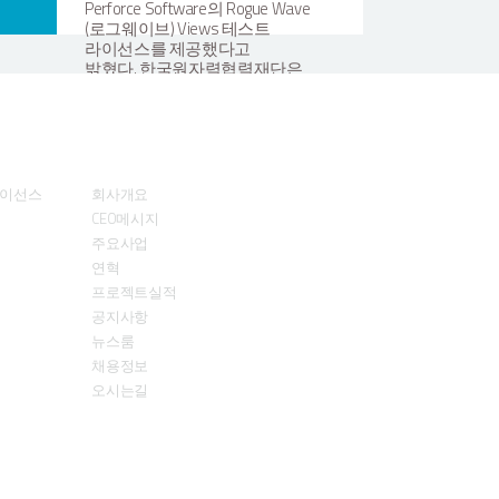
이미지
Perforce Software의 Rogue Wave
t
(로그웨이브) Views 테스트
-
라이선스를 제공했다고
연동을
밝혔다. 한국원자력협력재단은
원자력 분야 국제협력 및
Next
인력양성을 수행하는 기관이다.
이번 프로그램은 원자력 및 이공계
부터
분야 학생 30명을 대상으로,
About
력에
원자력과 인공지능(AI)을 융합한
써,
차세대 인재 양성을 목표로
라이선스
회사개요
기획되었다. ‘원자력 AI 부트캠프’는
CEO메시지
한국원자력협력재단과 UNIST
EC
주요사업
(울산과학기술원) 원자력공학과가
사는
협력하여 2026년 2월 2일부터 2월
연혁
12일까지 약 2주간 진행되었다.
프로젝트실적
참여 학생들은 CNS(Compact
공지사항
기술
Nuclear Simulator)와 AI를 연계한
뉴스룸
동화
실습, 전문가 멘토링, 경진대회
반이
채용정보
등으로 구성된 집중 교육 과정을
오 및
수행했다. KSTEC은 참가 학생들이
오시는길
가
실제 산업 환경과 동일하게 실습할
수 있도록 CNS 화면 표시에
활용되는 Views 평가판 라이선스를
체
제공했다. 학생들은 실제 산업
서
현장에서 활용되는 시각화 기술을