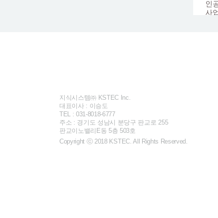
인공
사업
코스
에
등에
Previous
스
진행
화장
‘코
지난
수상
지식시스템㈜ KSTEC Inc.
KST
대표이사 : 이승도
코스
TEL : 031-8018-6777
스마
주소 : 경기도 성남시 분당구 판교로 255
바 
판교이노밸리E동 5층 503호
접어
Copyright ⓒ 2018 KSTEC. All Rights Reserved.
잉글
중
‘2
지원
트윈
실시
과제
KS
활용