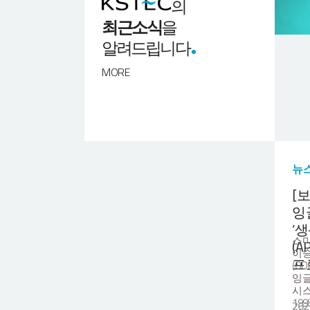
의
최근소식
을
알려드립니다
MORE
뉴
[보
잉
‘
스마
(A
이승
프
(O
잉글
시스
19
202