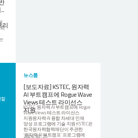
기반
..
문
처리
업의
는
,
뉴스룸
러닝
[보도자료] KSTEC, 원자력
동화
AI 부트캠프에 Rogue Wave
직접
현할
스,
Views 테스트 라이선스
한
KSTEC, 원자력 AI 부트캠프에 Rogue
지원
Wave Views 테스트 라이선스
 및
지원원자력·AI 융합 차세대 인재
양성 프로그램에 기술 지원 KSTEC은
한국원자력협력재단이 주관한
‘원자력 AI 부트캠프’ 프로그램에
2026. 02. 25