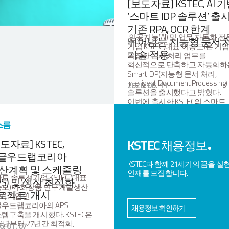
[보도자료] KSTEC, AI 
‘스마트 IDP 솔루션’ 출시.
기존 RPA, OCR 한계
인공지능(AI) 및 업무 자동화 전
뛰어넘는 지능형 문서 
기업 KSTEC(대표 이승도)은 기
기술 적용
복잡한 문서 처리 업무를
혁신적으로 단축하고 자동화하
Smart IDP(지능형 문서 처리,
Intelligent Document Processing)
2026. 06. 11
솔루션을 출시했다고 밝혔다.
이번에 출시한 KSTEC의 스마트
IDP는 기존의 RPA와
OCR(광학문자인식) 기술을 넘어
스룸
최신 자연어처리(NLP)와 머신
(ML) 알고리즘을 결합해 문서의
KSTEC
도자료] KSTEC,
채용정보
맥락까지 이해하는 지능형 자
글우드랩코리아
솔루션이다. 기존에는 사람이 
KSTEC과 함께 21세기의 꿈을 실
확인하고 입력해야 했던 인보이
생산계획 및 스케줄링
인재를 모집합니다.
영수증, 계약서, 발주서 등 다양
트 솔루션기업 KSTEC (대표
PS) 및 생산 최적화
형태의 비정형 문서에서 핵심
도)이 화장품 연구개발생산
로젝트’ 개시
데이터를 스스로 찾아내고 분류
DM) 기업인
추출할 수 있어, 기업의 수작업
우드랩코리아의 APS
채용정보 확인하기
부담을 줄이고 업무 효율을
템구축을 개시했다. KSTEC은
극대화한다. 또한 스마트 IDP는
98년부터 27년간 최적화,
6. 01. 07