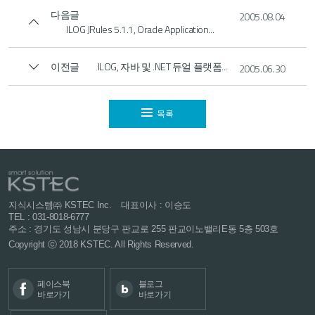
다음글
2005.08.04
ILOG JRules 5.1.1, Oracle Application...
이전글
ILOG, 자바 및 .NET 듀얼 플랫폼...
2005.06.30
목록
지식시스템㈜ KSTEC Inc.
대표이사 : 이승도
TEL : 031-8018-6777
주소 : 경기도 성남시 분당구 판교로 255
판교이노밸리E동 5층 503호
Copyright ⓒ 2018 KSTEC. All Rights Reserved.
페이스북
블로그
바로가기
바로가기