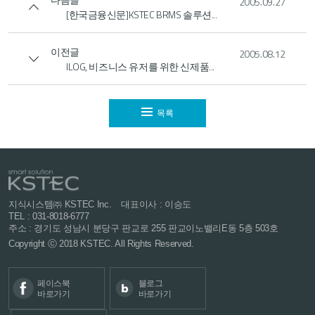
2005.09.27
[한국금융신문]KSTEC BRMS 솔루션...
이전글
2005.08.12
ILOG, 비즈니스 유저를 위한 신제품...
목록
지식시스템㈜ KSTEC Inc.
대표이사 : 이승도
TEL : 031-8018-6777
주소 : 경기도 성남시 분당구 판교로 255
판교이노밸리E동 5층 503호
Copyright ⓒ 2018 KSTEC. All Rights Reserved.
페이스북
블로그
바로가기
바로가기