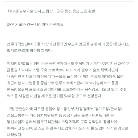
'차세대' 필수기술 인지도 향상 ... 공공/통신 중심 도입 활발
BPM 기술과 연동 시장확대 기폭제로
업무규칙엔진(BRE) 툴 시장이 전통적인 수요처인 금융권에 이어 공공/통신/제조
업계로 빠르게 확산되고 있다.
이처럼 BRE 툴 시장이 비금융권 분야에서도 주목받기 시작한 것은, 지난 2년여간
금융권 차세대시스템 구축 프로젝트마다 BRE가 필수 기술로 채택되면서
대중적인 인지도가 확산됐기 때문으로 풀이된다. 특히 수요처 확대와 맞물려
최근에는 대기업등을 중심으로 업무프로세스관리(BPM)기술과 BRE 툴을
연동함으로써 프로세스 관리체계를 고도화하려는 움직임도 나오고 있어 국내
BRE 툴 시장은 내년경 새로운 전기를 맞이할 것으로 전망된다.
12일 관련업계에 따르면 올들어 정보통신부/재정경제부/경기도청/관세청/
건설교통부/국가신용회복위원회 등 공공기관은 물론 KT/SK 텔레콤 등
통신사업자 등에서 업무규칙관리시스템(BRMS) 구축 움직임이 활발하게
이뤄지고 있으며, 포스코 등 일부 제조업체에서도 BRE 툴 도입이 시작된 것으로
나타났다.