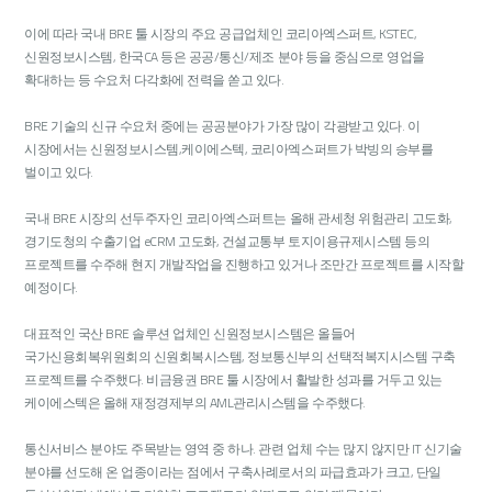
이에 따라 국내 BRE 툴 시장의 주요 공급업체인 코리아엑스퍼트, KSTEC,
신원정보시스템, 한국CA 등은 공공/통신/제조 분야 등을 중심으로 영업을
확대하는 등 수요처 다각화에 전력을 쏟고 있다.
BRE 기술의 신규 수요처 중에는 공공분야가 가장 많이 각광받고 있다. 이
시장에서는 신원정보시스템,케이에스텍, 코리아엑스퍼트가 박빙의 승부를
벌이고 있다.
국내 BRE 시장의 선두주자인 코리아엑스퍼트는 올해 관세청 위험관리 고도화,
경기도청의 수출기업 eCRM 고도화, 건설교통부 토지이용규제시스템 등의
프로젝트를 수주해 현지 개발작업을 진행하고 있거나 조만간 프로젝트를 시작할
예정이다.
대표적인 국산 BRE 솔루션 업체인 신원정보시스템은 올들어
국가신용회복위원회의 신원회복시스템, 정보통신부의 선택적복지시스템 구축
프로젝트를 수주했다. 비금융권 BRE 툴 시장에서 활발한 성과를 거두고 있는
케이에스텍은 올해 재정경제부의 AML관리시스템을 수주했다.
통신서비스 분야도 주목받는 영역 중 하나. 관련 업체 수는 많지 않지만 IT 신기술
분야를 선도해 온 업종이라는 점에서 구축사례로서의 파급효과가 크고, 단일