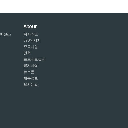
About
라이선스
회사개요
CEO메시지
주요사업
연혁
프로젝트실적
공지사항
뉴스룸
채용정보
오시는길