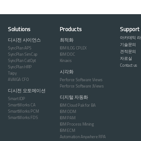
Solutions
Products
Support
아카데믹 
디시전 사이언스
최적화
기술문의
SyncPlan APS
IBM ILOG CPLEX
견적문의
SyncPlan SimCap
IBM DOC
자료실
SyncPlan CutOpt
Kinaxis
Contact us
SyncPlan HRP
시각화
Taipy
AVAIGA CFO
Perforce Software Views
Perforce Software JViews
디시전 오토메이션
디지털 자동화
Smart IDP
SmartWorks CA
IBM Cloud Pak for BA
SmartWorks PCM
IBM ODM
SmartWorks FDS
IBM PAM
IBM Process Mining
IBM ECM
Automation Anywhere RPA