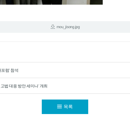
mou_jisong.jpg
머포럼' 참석
신고법 대응 방안 세미나’ 개최
목록