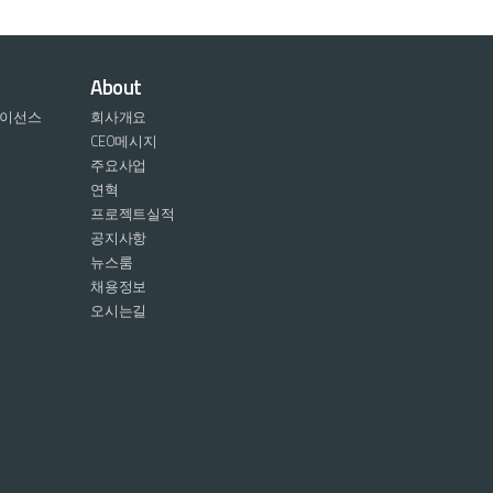
About
라이선스
회사개요
CEO메시지
주요사업
연혁
프로젝트실적
공지사항
뉴스룸
채용정보
오시는길