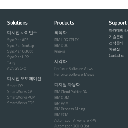
Solutions
Products
Support
아카데믹 
디시전 사이언스
최적화
기술문의
SyncPlan APS
IBM ILOG CPLEX
견적문의
SyncPlan SimCap
IBM DOC
자료실
SyncPlan CutOpt
Kinaxis
Contact us
SyncPlan HRP
시각화
Taipy
AVAIGA CFO
Perforce Software Views
Perforce Software JViews
디시전 오토메이션
디지털 자동화
Smart IDP
SmartWorks CA
IBM Cloud Pak for BA
SmartWorks PCM
IBM ODM
SmartWorks FDS
IBM PAM
IBM Process Mining
IBM ECM
Automation Anywhere RPA
Automation 360 IQ Bot