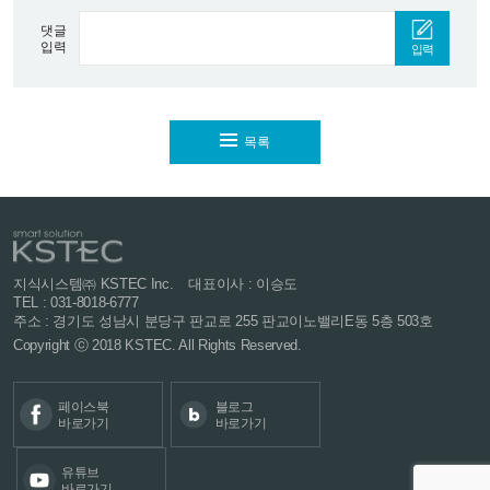
댓글
입력
입력
목록
지식시스템㈜ KSTEC Inc.
대표이사 : 이승도
TEL : 031-8018-6777
주소 : 경기도 성남시 분당구 판교로 255
판교이노밸리E동 5층 503호
Copyright ⓒ 2018 KSTEC. All Rights Reserved.
페이스북
블로그
바로가기
바로가기
유튜브
바로가기