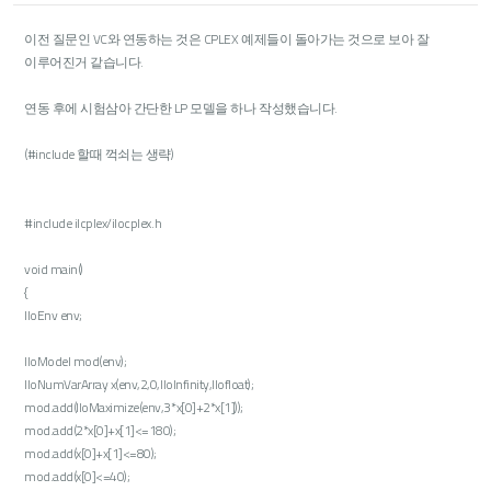
이전 질문인 VC와 연동하는 것은 CPLEX 예제들이 돌아가는 것으로 보아 잘
이루어진거 같습니다.
연동 후에 시험삼아 간단한 LP 모델을 하나 작성했습니다.
(#include 할때 꺽쇠는 생략)
#include ilcplex/ilocplex.h
void main()
{
IloEnv env;
IloModel mod(env);
IloNumVarArray x(env,2,0,IloInfinity,Ilofloat);
mod.add(IloMaximize(env,3*x[0]+2*x[1]));
mod.add(2*x[0]+x[1]<=180);
mod.add(x[0]+x[1]<=80);
mod.add(x[0]<=40);