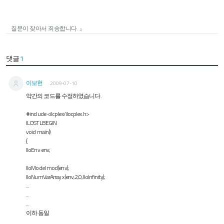
질문이 잦아서 죄송합니다. ;;
댓글
1
이보헌
2009-07-10
약간의 코드를 수정하였습니다.
#include <ilcplex/ilocplex.h>
ILOSTLBEGIN
void main()
{
IloEnv env;
IloModel mod(env);
IloNumVarArray x(env,2,0,IloInfinity);
...
...
...
이하 동일