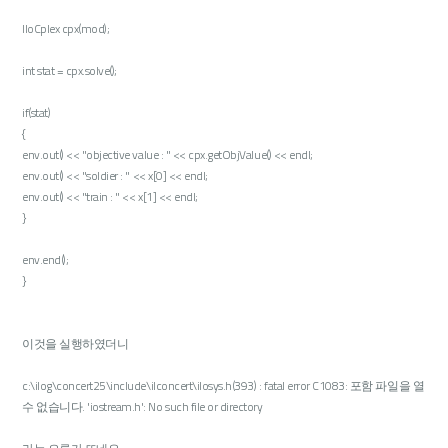
IloCplex cpx(mod);
int stat = cpx.solve();
if(stat)
{
env.out() << "objective value : " << cpx.getObjValue() << endl;
env.out() << "soldier : " << x[0] << endl;
env.out() << "train : " << x[1] << endl;
}
env.end();
}
이것을 실행하였더니
c:\ilog\concert25\include\ilconcert\ilosys.h(393) : fatal error C1083: 포함 파일을 열
수 없습니다. 'iostream.h': No such file or directory