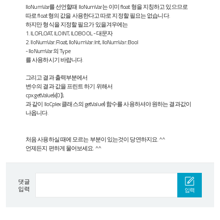
IloNumVar를 선언할때 IloNumVar는 이미 float 형을 지칭하고 있으므로
따로 float 형의 값을 사용한다고 따로 지정할 필요는 없습니다.
하지만 형식을 지정할 필요가 있을겨우에는
1. ILOFLOAT, ILOINT, ILOBOOL - 대문자
2. IloNumVar::Float, IloNumVar::Int, IloNumVar::Bool
- IloNumVar 의 Type
를 사용하시기 바랍니다.
그리고 결과 출력부분에서
변수의 결과 값을 프린트 하기 위해서
cpx.getValue(x[0]);
과 같이 IloCplex 클래스의 getValue() 함수를 사용하셔야 원하는 결과값이
나옵니다.
처음 사용하실 때에 모르는 부분이 있는것이 당연하지요. ^^
언제든지 편하게 물어보세요. ^^
댓글
입력
입력