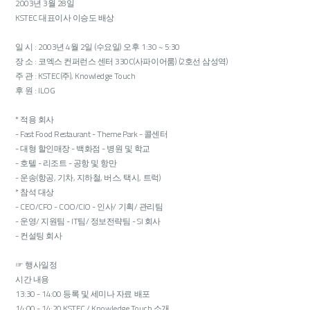
2003년 3월 28일
KSTEC 대표이사 이승도 배상
일 시 : 2003년 4월 2일 (수요일) 오후 1:30 ~ 5:30
장 소 : 코엑스 컨퍼런스 센터 330C(사파이어룸) (2호선 삼성역)
주 관 : KSTEC(주), Knowledge Touch
후 원 : ILOG
* 적용 회사
- Fast Food Restaurant - Theme Park - 콜센터
- 대형 할인매장 - 백화점 - 병원 및 학교
- 호텔 - 리조트 - 공항 및 항만
- 운송(항공, 기차, 지하철, 버스, 택시, 트럭)
* 참석 대상
- CEO/CFO - COO/CIO - 인사/ 기획/ 관리팀
- 운영/ 지원팀 - IT팀/ 정보전략팀 - SI 회사
- 컨설팅 회사
☞ 행사일정
시간 내용
13:30 - 14:00 등록 및 세미나 자료 배포
14:00 - 14:20 KSTEC / Knowledge Touch 소개